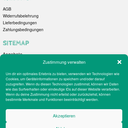
AGB
Widerrufsbelehrung
Lieferbedingungen
Zahlungsbedingungen
SITEMAP
Angebote
Unternehmen
Zustimmung verwalten
Spezialitäten
Um dir ein optimales Erlebnis zu bieten, verwenden wir Technologien wie
Catering
Cookies, um Geräteinformationen zu speichern und/oder darauf
Webshop
zuzugreifen. Wenn du diesen Technologien zustimmst, können wir Daten
Filialen
wie das Surfverhalten oder eindeutige IDs auf dieser Website verarbeiten.
Wenn du deine Zustimmung nicht erteilst oder zurückziehst, können
Kontakt
bestimmte Merkmale und Funktionen beeinträchtigt werden.
Teilnahmebedingungen Gewinnspiel
Impressum
Akzeptieren
Datenschutz
Social-Media-Datenschutz