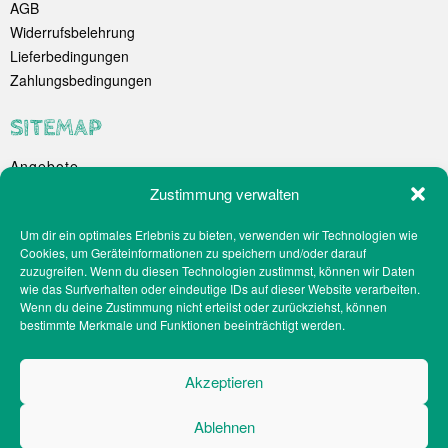
AGB
Widerrufsbelehrung
Lieferbedingungen
Zahlungsbedingungen
SITEMAP
Angebote
Unternehmen
Zustimmung verwalten
Spezialitäten
Um dir ein optimales Erlebnis zu bieten, verwenden wir Technologien wie
Catering
Cookies, um Geräteinformationen zu speichern und/oder darauf
Webshop
zuzugreifen. Wenn du diesen Technologien zustimmst, können wir Daten
Filialen
wie das Surfverhalten oder eindeutige IDs auf dieser Website verarbeiten.
Wenn du deine Zustimmung nicht erteilst oder zurückziehst, können
Kontakt
bestimmte Merkmale und Funktionen beeinträchtigt werden.
Teilnahmebedingungen Gewinnspiel
Impressum
Akzeptieren
Datenschutz
Social-Media-Datenschutz
Ablehnen
Cookie-Richtlinien