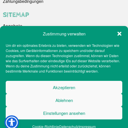
Zahlungsbedingungen
SITEMAP
Angebote
Unternehmen
Zustimmung verwalten
Spezialitäten
Um dir ein optimales Erlebnis zu bieten, verwenden wir Technologien wie
Catering
Cookies, um Geräteinformationen zu speichern und/oder darauf
Webshop
zuzugreifen. Wenn du diesen Technologien zustimmst, können wir Daten
Filialen
wie das Surfverhalten oder eindeutige IDs auf dieser Website verarbeiten.
Wenn du deine Zustimmung nicht erteilst oder zurückziehst, können
Kontakt
bestimmte Merkmale und Funktionen beeinträchtigt werden.
Teilnahmebedingungen Gewinnspiel
Impressum
Akzeptieren
Datenschutz
Social-Media-Datenschutz
Ablehnen
Cookie-Richtlinien
Barrierefreiheit
Einstellungen ansehen
Cookie-Richtlinie
Datenschutz
Impressum