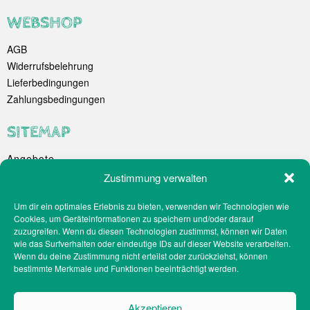
WEBSHOP
AGB
Widerrufsbelehrung
Lieferbedingungen
Zahlungsbedingungen
SITEMAP
Angebote
Unternehmen
Zustimmung verwalten
Spezialitäten
Um dir ein optimales Erlebnis zu bieten, verwenden wir Technologien wie
Catering
Cookies, um Geräteinformationen zu speichern und/oder darauf
Webshop
zuzugreifen. Wenn du diesen Technologien zustimmst, können wir Daten
Filialen
wie das Surfverhalten oder eindeutige IDs auf dieser Website verarbeiten.
Wenn du deine Zustimmung nicht erteilst oder zurückziehst, können
Kontakt
bestimmte Merkmale und Funktionen beeinträchtigt werden.
Teilnahmebedingungen Gewinnspiel
Impressum
Akzeptieren
Datenschutz