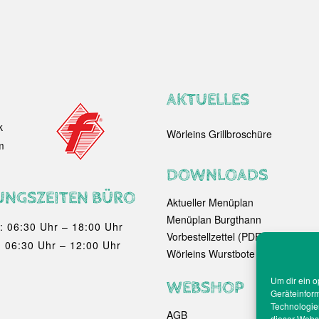
AKTUELLES
k
Wörleins Grillbroschüre
m
DOWNLOADS
UNGSZEITEN BÜRO
Aktueller Menüplan
Menüplan Burgthann
.: 06:30 Uhr – 18:00 Uhr
Vorbestellzettel (PDF)
 06:30 Uhr – 12:00 Uhr
Wörleins Wurstbote
Um dir ein o
WEBSHOP
Geräteinfor
Technologien
AGB
dieser Websi