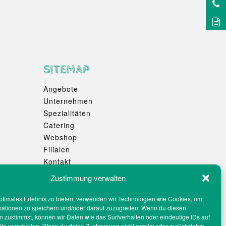
SITEMAP
Angebote
Unternehmen
Spezialitäten
Catering
Webshop
Filialen
Kontakt
Teilnahmebedingungen Gewinnspiel
Zustimmung verwalten
Impressum
Datenschutz
ptimales Erlebnis zu bieten, verwenden wir Technologien wie Cookies, um
mationen zu speichern und/oder darauf zuzugreifen. Wenn du diesen
Social-Media-Datenschutz
 zustimmst, können wir Daten wie das Surfverhalten oder eindeutige IDs auf
Cookie-Richtlinien
te verarbeiten. Wenn du deine Zustimmung nicht erteilst oder zurückziehst,