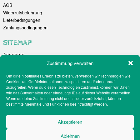
AGB
Widerrufsbelehrung
Lieferbedingungen
Zahlungsbedingungen
SITEMAP
Angebote
Unternehmen
Zustimmung verwalten
Spezialitäten
Um dir ein optimales Erlebnis zu bieten, verwenden wir Technologien wie
Catering
Cookies, um Geräteinformationen zu speichern und/oder darauf
Webshop
zuzugreifen. Wenn du diesen Technologien zustimmst, können wir Daten
Filialen
wie das Surfverhalten oder eindeutige IDs auf dieser Website verarbeiten.
Wenn du deine Zustimmung nicht erteilst oder zurückziehst, können
Kontakt
bestimmte Merkmale und Funktionen beeinträchtigt werden.
Teilnahmebedingungen Gewinnspiel
Impressum
Akzeptieren
Datenschutz
Social-Media-Datenschutz
Ablehnen
Cookie-Richtlinien