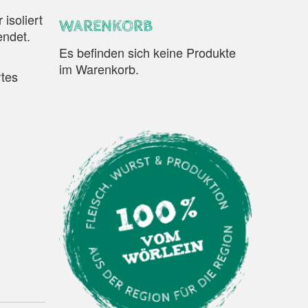
isoliert
WARENKORB
endet.
Es befinden sich keine Produkte
im Warenkorb.
rtes
ge