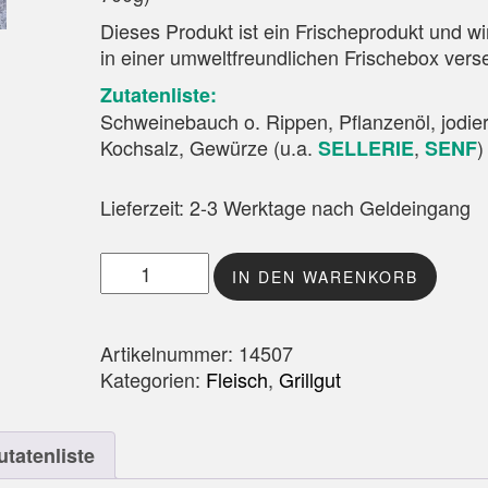
Dieses Produkt ist ein Frischeprodukt und wir 
in einer umweltfreundlichen Frischebox vers
Zutatenliste:
Schweinebauch o. Rippen, Pflanzenöl, jodie
Kochsalz, Gewürze (u.a.
,
)
SELLERIE
SENF
Lieferzeit:
2-3 Werktage nach Geldeingang
Grillsteaks vom Schweinbauch gewürzt Men
IN DEN WARENKORB
Artikelnummer:
14507
Kategorien:
Fleisch
,
Grillgut
utatenliste