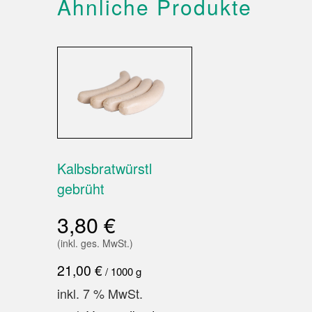
Ähnliche Produkte
Kalbsbratwürstl
gebrüht
3,80
€
(inkl. ges. MwSt.)
21,00
€
/
1000
g
inkl. 7 % MwSt.