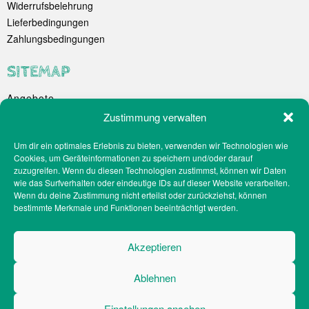
Widerrufsbelehrung
Lieferbedingungen
Zahlungsbedingungen
SITEMAP
Angebote
Unternehmen
Zustimmung verwalten
Spezialitäten
Um dir ein optimales Erlebnis zu bieten, verwenden wir Technologien wie
Catering
Cookies, um Geräteinformationen zu speichern und/oder darauf
Webshop
zuzugreifen. Wenn du diesen Technologien zustimmst, können wir Daten
Filialen
wie das Surfverhalten oder eindeutige IDs auf dieser Website verarbeiten.
Wenn du deine Zustimmung nicht erteilst oder zurückziehst, können
Kontakt
bestimmte Merkmale und Funktionen beeinträchtigt werden.
Teilnahmebedingungen Gewinnspiel
Impressum
Akzeptieren
Datenschutz
Social-Media-Datenschutz
Ablehnen
Cookie-Richtlinien
Barrierefreiheit
Einstellungen ansehen