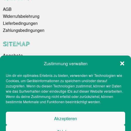
AGB
Widerrufsbelehrung
Lieferbedingungen
Zahlungsbedingungen
SITEMAP
Angebote
Unternehmen
Zustimmung verwalten
Spezialitäten
Um dir ein optimales Erlebnis zu bieten, verwenden wir Technologien wie
Catering
Cookies, um Geräteinformationen zu speichern und/oder darauf
Webshop
zuzugreifen. Wenn du diesen Technologien zustimmst, können wir Daten
Filialen
wie das Surfverhalten oder eindeutige IDs auf dieser Website verarbeiten.
Wenn du deine Zustimmung nicht erteilst oder zurückziehst, können
Kontakt
bestimmte Merkmale und Funktionen beeinträchtigt werden.
Teilnahmebedingungen Gewinnspiel
Impressum
Akzeptieren
Datenschutz
Social-Media-Datenschutz