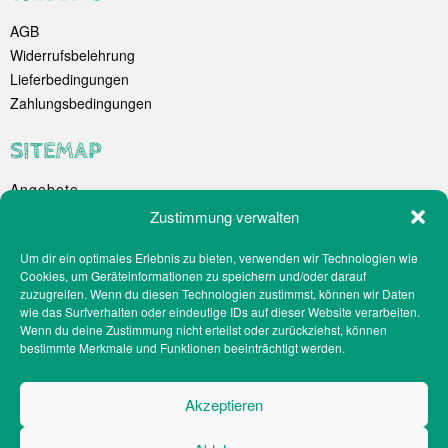
AGB
Widerrufsbelehrung
Lieferbedingungen
Zahlungsbedingungen
SITEMAP
Angebote
Unternehmen
Zustimmung verwalten
Spezialitäten
Um dir ein optimales Erlebnis zu bieten, verwenden wir Technologien wie
Catering
Cookies, um Geräteinformationen zu speichern und/oder darauf
Webshop
zuzugreifen. Wenn du diesen Technologien zustimmst, können wir Daten
Filialen
wie das Surfverhalten oder eindeutige IDs auf dieser Website verarbeiten.
Wenn du deine Zustimmung nicht erteilst oder zurückziehst, können
Kontakt
bestimmte Merkmale und Funktionen beeinträchtigt werden.
Teilnahmebedingungen Gewinnspiel
Impressum
Akzeptieren
Datenschutz
Social-Media-Datenschutz