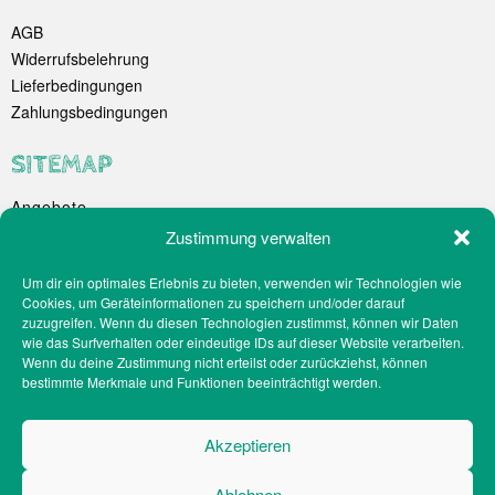
AGB
Widerrufsbelehrung
Lieferbedingungen
Zahlungsbedingungen
SITEMAP
Angebote
Unternehmen
Zustimmung verwalten
Spezialitäten
Um dir ein optimales Erlebnis zu bieten, verwenden wir Technologien wie
Catering
Cookies, um Geräteinformationen zu speichern und/oder darauf
Webshop
zuzugreifen. Wenn du diesen Technologien zustimmst, können wir Daten
Filialen
wie das Surfverhalten oder eindeutige IDs auf dieser Website verarbeiten.
Wenn du deine Zustimmung nicht erteilst oder zurückziehst, können
Kontakt
bestimmte Merkmale und Funktionen beeinträchtigt werden.
Teilnahmebedingungen Gewinnspiel
Impressum
Akzeptieren
Datenschutz
Social-Media-Datenschutz
Ablehnen