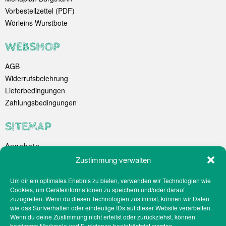
Vorbestellzettel (PDF)
Wörleins Wurstbote
WEBSHOP
AGB
Widerrufsbelehrung
Lieferbedingungen
Zahlungsbedingungen
SITEMAP
Angebote
Unternehmen
Zustimmung verwalten
Spezialitäten
Um dir ein optimales Erlebnis zu bieten, verwenden wir Technologien wie
Catering
Cookies, um Geräteinformationen zu speichern und/oder darauf
Webshop
zuzugreifen. Wenn du diesen Technologien zustimmst, können wir Daten
Filialen
wie das Surfverhalten oder eindeutige IDs auf dieser Website verarbeiten.
Wenn du deine Zustimmung nicht erteilst oder zurückziehst, können
Kontakt
bestimmte Merkmale und Funktionen beeinträchtigt werden.