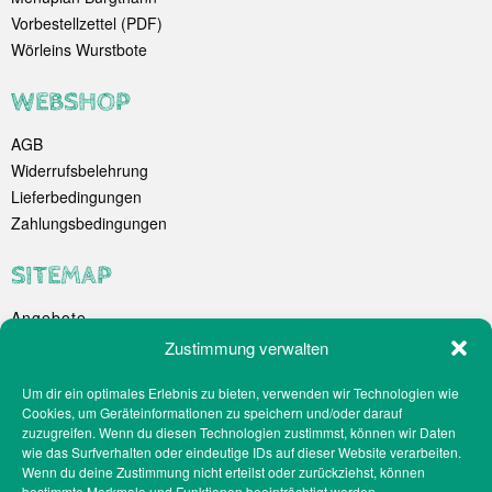
Vorbestellzettel (PDF)
Wörleins Wurstbote
WEBSHOP
AGB
Widerrufsbelehrung
Lieferbedingungen
Zahlungsbedingungen
SITEMAP
Angebote
Unternehmen
Zustimmung verwalten
Spezialitäten
Um dir ein optimales Erlebnis zu bieten, verwenden wir Technologien wie
Catering
Cookies, um Geräteinformationen zu speichern und/oder darauf
Webshop
zuzugreifen. Wenn du diesen Technologien zustimmst, können wir Daten
Filialen
wie das Surfverhalten oder eindeutige IDs auf dieser Website verarbeiten.
Wenn du deine Zustimmung nicht erteilst oder zurückziehst, können
Kontakt
bestimmte Merkmale und Funktionen beeinträchtigt werden.