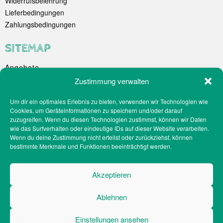
Widerrufsbelehrung
Lieferbedingungen
Zahlungsbedingungen
SITEMAP
Angebote
Unternehmen
Zustimmung verwalten
Spezialitäten
Um dir ein optimales Erlebnis zu bieten, verwenden wir Technologien wie
Catering
Cookies, um Geräteinformationen zu speichern und/oder darauf
Webshop
zuzugreifen. Wenn du diesen Technologien zustimmst, können wir Daten
Filialen
wie das Surfverhalten oder eindeutige IDs auf dieser Website verarbeiten.
Wenn du deine Zustimmung nicht erteilst oder zurückziehst, können
Kontakt
bestimmte Merkmale und Funktionen beeinträchtigt werden.
Teilnahmebedingungen Gewinnspiel
Impressum
Akzeptieren
Datenschutz
Social-Media-Datenschutz
Ablehnen
Cookie-Richtlinien
Barrierefreiheit
Einstellungen ansehen