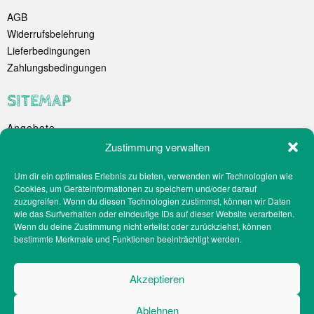
AGB
Widerrufsbelehrung
Lieferbedingungen
Zahlungsbedingungen
SITEMAP
Angebote
Unternehmen
Zustimmung verwalten
Spezialitäten
Um dir ein optimales Erlebnis zu bieten, verwenden wir Technologien wie
Catering
Cookies, um Geräteinformationen zu speichern und/oder darauf
Webshop
zuzugreifen. Wenn du diesen Technologien zustimmst, können wir Daten
Filialen
wie das Surfverhalten oder eindeutige IDs auf dieser Website verarbeiten.
Wenn du deine Zustimmung nicht erteilst oder zurückziehst, können
Kontakt
bestimmte Merkmale und Funktionen beeinträchtigt werden.
Teilnahmebedingungen Gewinnspiel
Impressum
Akzeptieren
Datenschutz
Social-Media-Datenschutz
Ablehnen
Cookie-Richtlinien