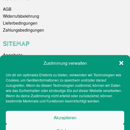
AGB
Widerrufsbelehrung
Lieferbedingungen
Zahlungsbedingungen
SITEMAP
Angebote
Unternehmen
Zustimmung verwalten
Spezialitäten
Um dir ein optimales Erlebnis zu bieten, verwenden wir Technologien wie
Catering
Cookies, um Geräteinformationen zu speichern und/oder darauf
Webshop
zuzugreifen. Wenn du diesen Technologien zustimmst, können wir Daten
Filialen
wie das Surfverhalten oder eindeutige IDs auf dieser Website verarbeiten.
Wenn du deine Zustimmung nicht erteilst oder zurückziehst, können
Kontakt
bestimmte Merkmale und Funktionen beeinträchtigt werden.
Teilnahmebedingungen Gewinnspiel
Impressum
Akzeptieren
Datenschutz
Social-Media-Datenschutz