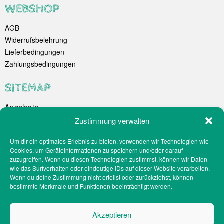
WEBSHOP
AGB
Widerrufsbelehrung
Lieferbedingungen
Zahlungsbedingungen
SITEMAP
Angebote
Unternehmen
Zustimmung verwalten
Spezialitäten
Um dir ein optimales Erlebnis zu bieten, verwenden wir Technologien wie
Catering
Cookies, um Geräteinformationen zu speichern und/oder darauf
Webshop
zuzugreifen. Wenn du diesen Technologien zustimmst, können wir Daten
Filialen
wie das Surfverhalten oder eindeutige IDs auf dieser Website verarbeiten.
Wenn du deine Zustimmung nicht erteilst oder zurückziehst, können
Kontakt
bestimmte Merkmale und Funktionen beeinträchtigt werden.
Teilnahmebedingungen Gewinnspiel
Impressum
Akzeptieren
Datenschutz