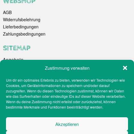
WEBSHOP
AGB
Widerrufsbelehrung
Lieferbedingungen
Zahlungsbedingungen
SITEMAP
Angebote
Unternehmen
Zustimmung verwalten
Spezialitäten
Um dir ein optimales Erlebnis zu bieten, verwenden wir Technologien wie
Catering
Cookies, um Geräteinformationen zu speichern und/oder darauf
Webshop
zuzugreifen. Wenn du diesen Technologien zustimmst, können wir Daten
Filialen
wie das Surfverhalten oder eindeutige IDs auf dieser Website verarbeiten.
Wenn du deine Zustimmung nicht erteilst oder zurückziehst, können
Kontakt
bestimmte Merkmale und Funktionen beeinträchtigt werden.
Teilnahmebedingungen Gewinnspiel
Impressum
Akzeptieren
Datenschutz
Social-Media-Datenschutz