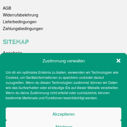
AGB
Widerrufsbelehrung
Lieferbedingungen
Zahlungsbedingungen
SITEMAP
Angebote
Unternehmen
Zustimmung verwalten
Spezialitäten
Um dir ein optimales Erlebnis zu bieten, verwenden wir Technologien wie
Catering
Cookies, um Geräteinformationen zu speichern und/oder darauf
Webshop
zuzugreifen. Wenn du diesen Technologien zustimmst, können wir Daten
Filialen
wie das Surfverhalten oder eindeutige IDs auf dieser Website verarbeiten.
Wenn du deine Zustimmung nicht erteilst oder zurückziehst, können
Kontakt
bestimmte Merkmale und Funktionen beeinträchtigt werden.
Teilnahmebedingungen Gewinnspiel
Impressum
Akzeptieren
Datenschutz
Social-Media-Datenschutz
Ablehnen