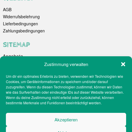
AGB
Widerrufsbelehrung
Lieferbedingungen
Zahlungsbedingungen
SITEMAP
Angebote
Unternehmen
Zustimmung verwalten
Spezialitäten
Um dir ein optimales Erlebnis zu bieten, verwenden wir Technologien wie
Catering
Cookies, um Geräteinformationen zu speichern und/oder darauf
Webshop
zuzugreifen. Wenn du diesen Technologien zustimmst, können wir Daten
Filialen
wie das Surfverhalten oder eindeutige IDs auf dieser Website verarbeiten.
Wenn du deine Zustimmung nicht erteilst oder zurückziehst, können
Kontakt
bestimmte Merkmale und Funktionen beeinträchtigt werden.
Teilnahmebedingungen Gewinnspiel
Impressum
Akzeptieren
Datenschutz
Social-Media-Datenschutz