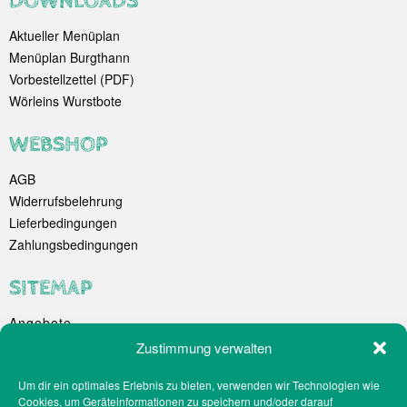
DOWNLOADS
Aktueller Menüplan
Menüplan Burgthann
Vorbestellzettel (PDF)
Wörleins Wurstbote
WEBSHOP
AGB
Widerrufsbelehrung
Lieferbedingungen
Zahlungsbedingungen
SITEMAP
Angebote
Unternehmen
Zustimmung verwalten
Spezialitäten
Um dir ein optimales Erlebnis zu bieten, verwenden wir Technologien wie
Catering
Cookies, um Geräteinformationen zu speichern und/oder darauf