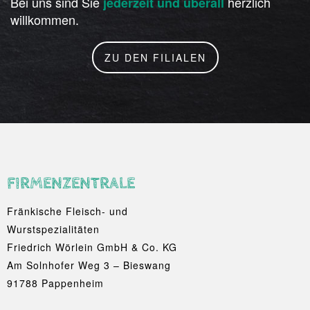
Bei uns sind Sie
herzlich
jederzeit und überall
willkommen.
ZU DEN FILIALEN
FIRMENZENTRALE
Fränkische Fleisch- und
Wurstspezialitäten
Friedrich Wörlein GmbH & Co. KG
Am Solnhofer Weg 3 – Bieswang
91788 Pappenheim