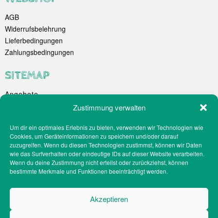
AGB
Widerrufsbelehrung
Lieferbedingungen
Zahlungsbedingungen
SITEMAP
Angebote
Unternehmen
Zustimmung verwalten
Spezialitäten
Um dir ein optimales Erlebnis zu bieten, verwenden wir Technologien wie
Catering
Cookies, um Geräteinformationen zu speichern und/oder darauf
Webshop
zuzugreifen. Wenn du diesen Technologien zustimmst, können wir Daten
Filialen
wie das Surfverhalten oder eindeutige IDs auf dieser Website verarbeiten.
Wenn du deine Zustimmung nicht erteilst oder zurückziehst, können
Kontakt
bestimmte Merkmale und Funktionen beeinträchtigt werden.
Teilnahmebedingungen Gewinnspiel
Impressum
Akzeptieren
Datenschutz
Social-Media-Datenschutz