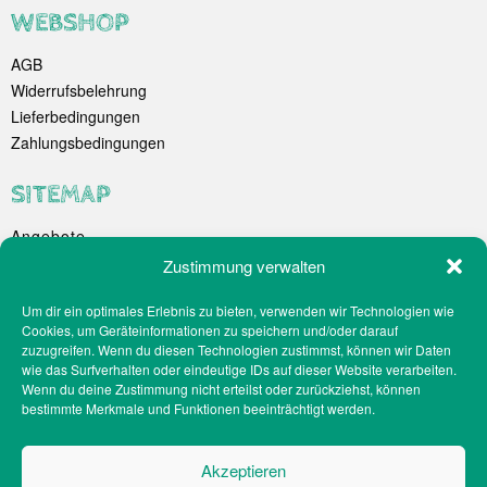
WEBSHOP
AGB
Widerrufsbelehrung
Lieferbedingungen
Zahlungsbedingungen
SITEMAP
Angebote
Unternehmen
Zustimmung verwalten
Spezialitäten
Um dir ein optimales Erlebnis zu bieten, verwenden wir Technologien wie
Catering
Cookies, um Geräteinformationen zu speichern und/oder darauf
Webshop
zuzugreifen. Wenn du diesen Technologien zustimmst, können wir Daten
Filialen
wie das Surfverhalten oder eindeutige IDs auf dieser Website verarbeiten.
Wenn du deine Zustimmung nicht erteilst oder zurückziehst, können
Kontakt
bestimmte Merkmale und Funktionen beeinträchtigt werden.
Teilnahmebedingungen Gewinnspiel
Impressum
Akzeptieren
Datenschutz