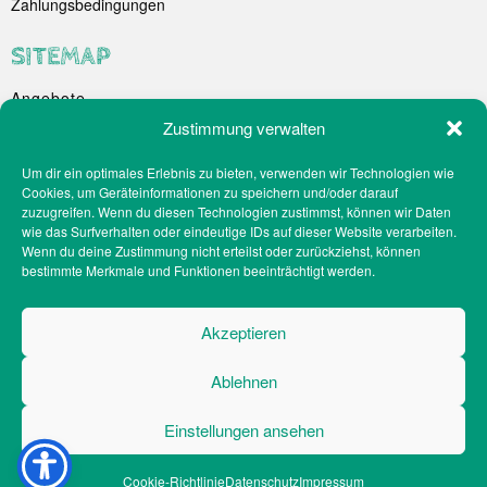
Zahlungsbedingungen
SITEMAP
Angebote
Unternehmen
Zustimmung verwalten
Spezialitäten
Um dir ein optimales Erlebnis zu bieten, verwenden wir Technologien wie
Catering
Cookies, um Geräteinformationen zu speichern und/oder darauf
Webshop
zuzugreifen. Wenn du diesen Technologien zustimmst, können wir Daten
Filialen
wie das Surfverhalten oder eindeutige IDs auf dieser Website verarbeiten.
Wenn du deine Zustimmung nicht erteilst oder zurückziehst, können
Kontakt
bestimmte Merkmale und Funktionen beeinträchtigt werden.
Teilnahmebedingungen Gewinnspiel
Impressum
Akzeptieren
Datenschutz
Social-Media-Datenschutz
Ablehnen
Cookie-Richtlinien
Barrierefreiheit
Einstellungen ansehen
Cookie-Richtlinie
Datenschutz
Impressum