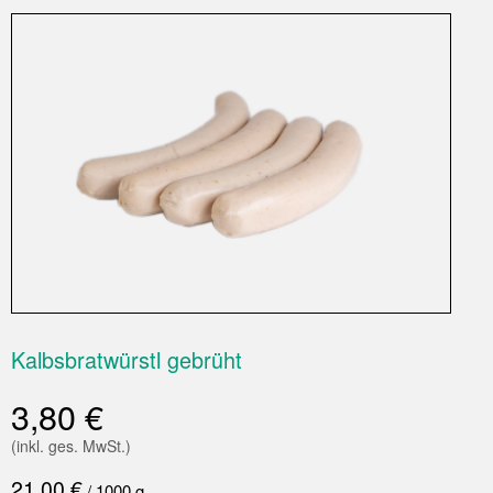
Kalbsbratwürstl gebrüht
3,80
€
(inkl. ges. MwSt.)
21,00
€
/
1000
g