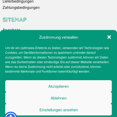
Lieferbedingungen
Zahlungsbedingungen
SITEMAP
Angebote
Unternehmen
Zustimmung verwalten
Spezialitäten
Um dir ein optimales Erlebnis zu bieten, verwenden wir Technologien wie
Catering
Cookies, um Geräteinformationen zu speichern und/oder darauf
Webshop
zuzugreifen. Wenn du diesen Technologien zustimmst, können wir Daten
Filialen
wie das Surfverhalten oder eindeutige IDs auf dieser Website verarbeiten.
Wenn du deine Zustimmung nicht erteilst oder zurückziehst, können
Kontakt
bestimmte Merkmale und Funktionen beeinträchtigt werden.
Teilnahmebedingungen Gewinnspiel
Impressum
Akzeptieren
Datenschutz
Social-Media-Datenschutz
Ablehnen
Cookie-Richtlinien
Barrierefreiheit
Einstellungen ansehen