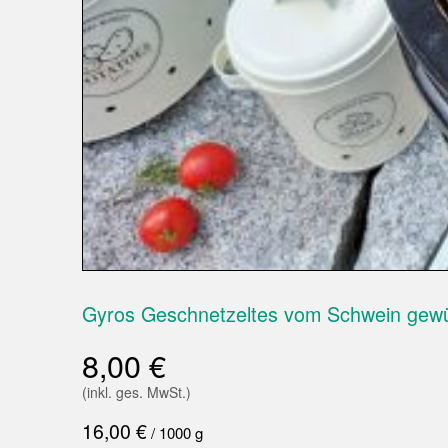
Gyros Geschnetzeltes vom Schwein gewü
8,00
€
(inkl. ges. MwSt.)
16,00
€
/
1000
g