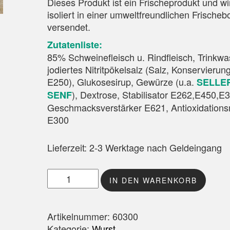
Dieses Produkt ist ein Frischeprodukt und wi
isoliert in einer umweltfreundlichen Frischeb
versendet.
Zutatenliste:
85% Schweinefleisch u. Rindfleisch, Trinkwa
jodiertes Nitritpökelsalz (Salz, Konservierung
E250), Glukosesirup, Gewürze (u.a.
SELLE
), Dextrose, Stabilisator E262,E450,E
SENF
Geschmacksverstärker E621, Antioxidationsm
E300
Lieferzeit:
2-3 Werktage nach Geldeingang
Hausmacher Stadtwurst weiß Menge
IN DEN WARENKORB
Artikelnummer:
60300
Kategorie:
Wurst