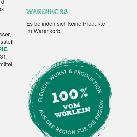
rd
ox
WARENKORB
Es befinden sich keine Produkte
im Warenkorb.
sser,
sstoff
,
RIE
331,
ittel